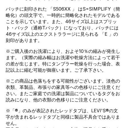
パッチに刻印された
「S506XX
」
はS=SIMPLIFY（簡
略化）の頭文字で、一時的に簡略化されたモデルである
ことを示しています。また、46サイズ以上はスプリッ
ト・バック（通称Tバック）になっており、パッチには
46サイズ以上のエクストララージに見られる
「E
」の
刻印があります。
※ご購入後のお洗濯により、およそ10％の縮みが発生し
ます。（実際の縮み幅はお洗濯や乾燥方法によって若干
の差が生じます。特にタンブラー乾燥を行った場合、表
記以上に縮む可能が御座います。ご了承下さい。
※この商品は色落ちをする可能性がございます。淡色の
衣類、革製品、布張りの家具等への色移りにご注意くだ
さい。またご家庭での洗濯は製品についているタグをお
読みになり、他の衣類の色移りにご注意ください。
※「®」のみが表記されたレッドタブは、LEVI'S®の文
字が含まれるレッドタブと同様に製品不具合ではありま
せん。