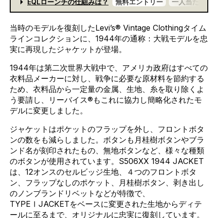
EQLローンチの仕組みは？
無料エントリー
一人当たり一
当時のモデルを復刻したLevi’s®
Vintage
Clothingタイム
ラインコレクションに、1944年の通称：大戦モデルを忠
実に再現したジャケットが登場。
1944年は第二次世界大戦中で、アメリカ政府はすべての
衣料品メーカーに対し、戦争に必要な原材料を節約する
ため、衣料品から一定量の金属、生地、糸を取り除くよ
う要請し、リーバイス®もこれに協力し簡略化されたモ
デルに変更しました。
ジャケットはポケットのフラップを外し、フロントボタ
ンの数をも減らしました。ボタンも月桂樹ボタンやブラ
ンド名が刻印されたもの、無地ボタンなど、様々な種類
のボタンが使用されています。S506XX
1944
JACKET
は、12オンスのセルビッジ生地、４つのフロントボタ
ン、フラップなしのポケット、月桂樹ボタン、剥き出し
のノンブランドリベットなどが特徴で、
TYPEⅠJACKETをベースに変更された生地からディテ
ールに至るまで、オリジナルに忠実に復刻しています。